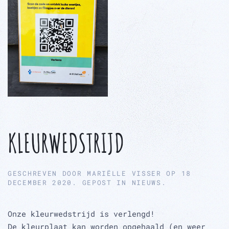
KLEURWEDSTRIJD
GESCHREVEN DOOR
MARIËLLE VISSER
OP
18
DECEMBER 2020
. GEPOST IN
NIEUWS
.
Onze kleurwedstrijd is verlengd!
De kleurplaat kan worden opgehaald (en weer