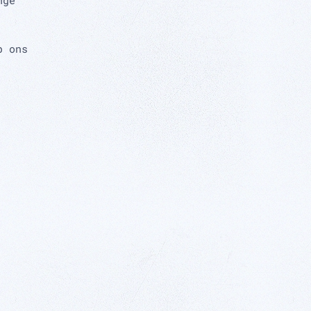
nge
p ons