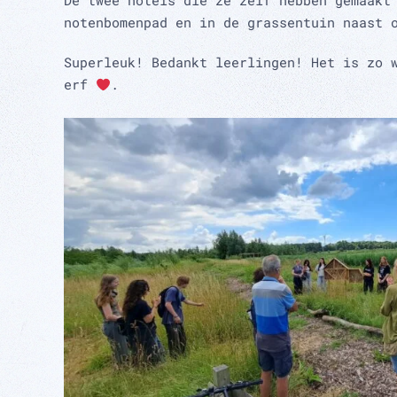
De twee hotels die ze zelf hebben gemaakt
notenbomenpad en in de grassentuin naast 
Superleuk! Bedankt leerlingen! Het is zo 
erf
.