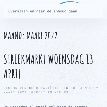
Overslaan en naar de inhoud gaan
MAAND:
MAART 2022
STREEKMARKT WOENSDAG 13
APRIL
GESCHREVEN DOOR
MARIËTTE DEN BREEJEN
OP
28
MAART 2022
. GEPOST IN
NIEUWS
.
Op woensdag 13 april zal weer de eerste