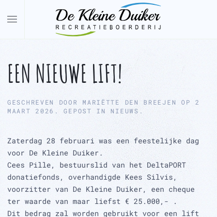
Overslaan en naar de inhoud gaan
EEN NIEUWE LIFT!
GESCHREVEN DOOR
MARIËTTE DEN BREEJEN
OP
2
MAART 2026
. GEPOST IN
NIEUWS
.
Zaterdag 28 februari was een feestelijke dag
voor De Kleine Duiker.
Cees Pille, bestuurslid van het DeltaPORT
donatiefonds, overhandigde Kees Silvis,
voorzitter van De Kleine Duiker, een cheque
ter waarde van maar liefst € 25.000,- .
Dit bedrag zal worden gebruikt voor een lift