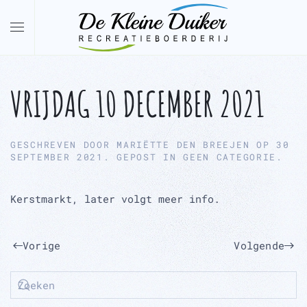
Overslaan en naar de inhoud gaan
VRIJDAG 10 DECEMBER 2021
GESCHREVEN DOOR
MARIËTTE DEN BREEJEN
OP
30
SEPTEMBER 2021
. GEPOST IN
GEEN CATEGORIE
.
Kerstmarkt, later volgt meer info.
Vorige
Volgende