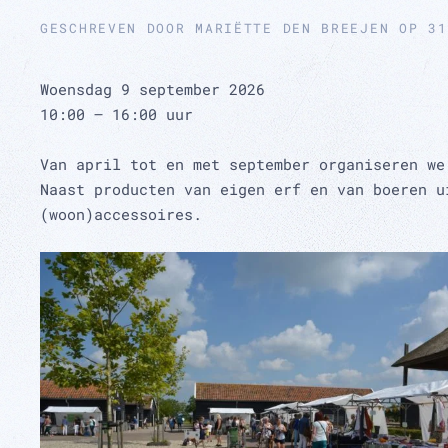
GESCHREVEN DOOR
MARIËTTE DEN BREEJEN
OP
31
Woensdag 9 september 2026
10:00 – 16:00 uur
Van april tot en met september organiseren we
Naast producten van eigen erf en van boeren u
(woon)accessoires.