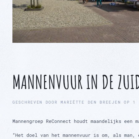
MANNENVUUR IN DE ZUI
GESCHREVEN DOOR
MARIËTTE DEN BREEJEN
OP
1 
Mannengroep ReConnect houdt maandelijks een m
“Het doel van het mannenvuur is om, als man, 