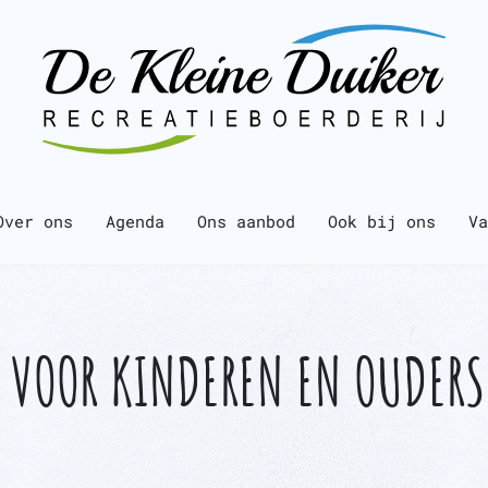
Over ons
Agenda
Ons aanbod
Ook bij ons
Va
T VOOR KINDEREN EN OUDERS