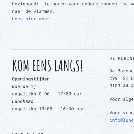
bezighoudt, te horen waar andere mannen mee w
naar de vlammen.
Lees
hier
meer.
DE KLEIN
KOM EENS LANGS!
3e Barend
2991 SH B
Openingstijden
0180 44 4
Boerderij
dagelijks 8:00 - 17:00 uur
Voor alg
Lunch&zo
dagelijks 10:00 - 16:30 uur
Voor vrag
info@lunc