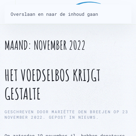
Overslaan en naar de inhoud gaan
MAAND:
NOVEMBER 2022
HET VOEDSELBOS KRIJGT
GESTALTE
GESCHREVEN DOOR
MARIËTTE DEN BREEJEN
OP
23
NOVEMBER 2022
. GEPOST IN
NIEUWS
.
Op zaterdag 19 november jl. hebben donateurs