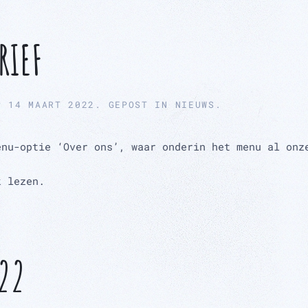
RIEF
P
14 MAART 2022
. GEPOST IN
NIEUWS
.
enu-optie ‘Over ons’, waar onderin het menu al onz
k lezen.
22