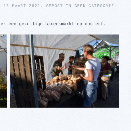
P
13 MAART 2022
. GEPOST IN
GEEN CATEGORIE
.
eer een gezellige streekmarkt op ons erf.