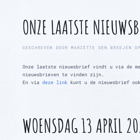
ONZE LAATSTE NIEUWSB
GESCHREVEN DOOR
MARIËTTE DEN BREEJEN
O
Onze laatste nieuwsbrief vindt u via de m
nieuwsbrieven te vinden zijn.
En via
deze link
kunt u de nieuwsbrief oo
WOENSDAG 13 APRIL 20