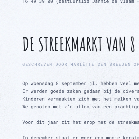
16 49 39 00 (bestuurslid Jannie de Vlaam 
DE STREEKMARKT VAN 8
GESCHREVEN DOOR
MARIËTTE DEN BREEJEN
O
Op woensdag 8 september jl. hebben veel m
Er werden goede zaken gedaan bij de diver
Kinderen vermaakten zich met het melken v
We genoten met z’n allen van een prachtig
Voor dit jaar zit het erop met de streekm
In december staat er weer een mooie kerst