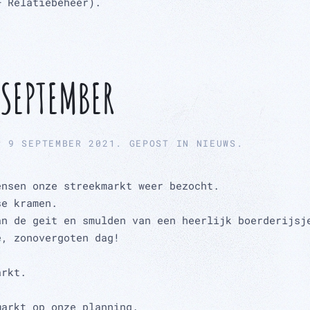
– Relatiebeheer).
 SEPTEMBER
P
9 SEPTEMBER 2021
. GEPOST IN
NIEUWS
.
ensen onze streekmarkt weer bezocht.
se kramen.
an de geit en smulden van een heerlijk boerderijsj
e, zonovergoten dag!
arkt.
markt op onze planning.