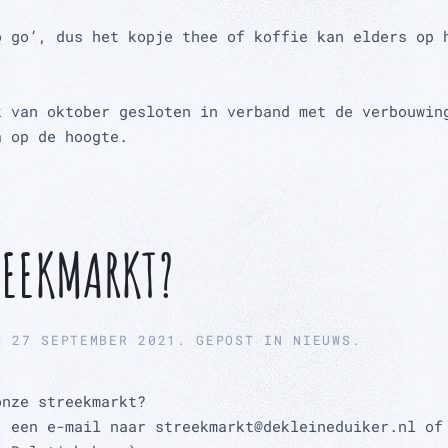
o go’, dus het kopje thee of koffie kan elders op 
k van oktober gesloten in verband met de verbouwin
a op de hoogte.
REEKMARKT?
P
27 SEPTEMBER 2021
. GEPOST IN
NIEUWS
.
onze streekmarkt?
, een e-mail naar streekmarkt@dekleineduiker.nl of